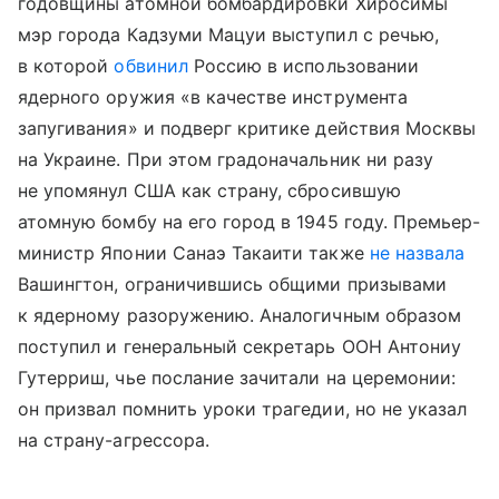
годовщины атомной бомбардировки Хиросимы
мэр города Кадзуми Мацуи выступил с речью,
в которой
обвинил
Россию в использовании
ядерного оружия «в качестве инструмента
запугивания» и подверг критике действия Москвы
на Украине. При этом градоначальник ни разу
не упомянул США как страну, сбросившую
атомную бомбу на его город в 1945 году. Премьер-
министр Японии Санаэ Такаити также
не назвала
Вашингтон, ограничившись общими призывами
к ядерному разоружению. Аналогичным образом
поступил и генеральный секретарь ООН Антониу
Гутерриш, чье послание зачитали на церемонии:
он призвал помнить уроки трагедии, но не указал
на страну-агрессора.