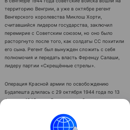
В сентябре 1944 года советские войска вошли на
территорию Венгрии, а уже в октябре регент
Венгерского королевства Миклош Хорти,
считавшийся лидером государства, заключил
перемирие с Советским союзом, но оно было
расторгнуто после того, как солдаты СС похитили
его сына. Регент был вынужден сложить с себя
полномочия и передать власть Ференцу Салаши,
лидеру партии «Скрещённые стрелы».
Операция Красной армии по освобождению
Будапешта длилась с 29 октября 1944 года по 13
февраля 1945 года. В результате была уничтожена
188-тысячная группировка врага, выведена из
войны Венгрия.