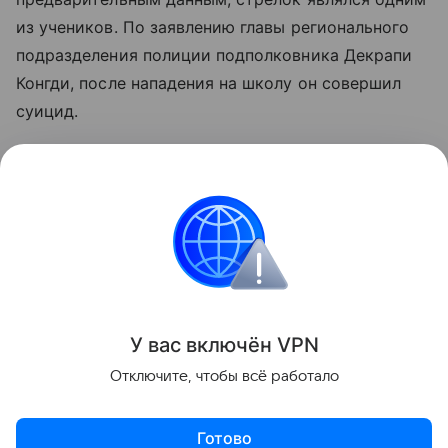
из учеников. По заявлению главы регионального
подразделения полиции подполковника Декрапи
Конгди, после нападения на школу он совершил
суицид.
Агентство Associated Press пишет, что
официальный представитель полиции Таиланда
Траиронг Пивпан назвал наиболее вероятной
версию о том, что злоумышленник взял оружие у
кого-то из членов своей семьи.
Поделиться
У вас включ
ён
V
P
N
Отключите, чтобы всё работало
Готово