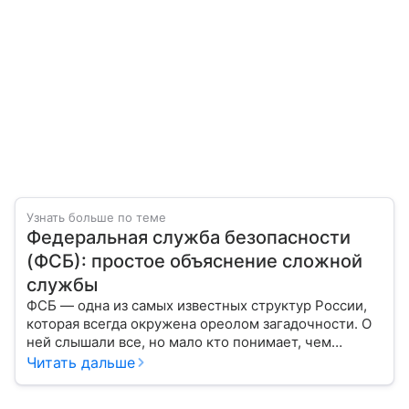
Узнать больше по теме
Федеральная служба безопасности
(ФСБ): простое объяснение сложной
службы
ФСБ — одна из самых известных структур России,
которая всегда окружена ореолом загадочности. О
ней слышали все, но мало кто понимает, чем
именно занимается Федеральная служба
Читать дальше
безопасности, как устроена ее работа, подробнее —
в материале.