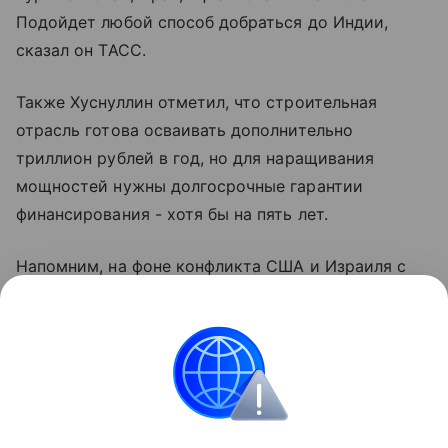
Подойдет любой способ добраться до Индии,
сказал он ТАСС.
Также Хуснуллин отметил, что строительная
отрасль готова осваивать дополнительно
триллион рублей в год, но для наращивания
мощностей нужны долгосрочные гарантии
финансирования - хотя бы на пять лет.
Напомним, на фоне конфликта США и Израиля с
Ираном в Ормузском проливе возникли проблемы
с судоходством. Иран закрыл пролив для судов,
связанных с США, Израилем и их союзниками. А
через этот пролив проходит около 25% мировой
нефти и 20% СПГ.