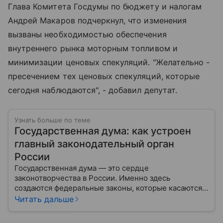
Глава Комитета Госдумы по бюджету и налогам
Андрей Макаров подчеркнул, что изменения
вызваны необходимостью обеспечения
внутреннего рынка моторным топливом и
минимизации ценовых спекуляций. "Желательно -
пресечением тех ценовых спекуляций, которые
сегодня наблюдаются", - добавил депутат.
Узнать больше по теме
Государственная дума: как устроен
главный законодательный орган
России
Государственная дума — это сердце
законотворчества в России. Именно здесь
создаются федеральные законы, которые касаются
жизни каждого гражданина: от образования и
Читать дальше
медицины до налогов и внешней политики. В статье
разберем, как устроена Дума.