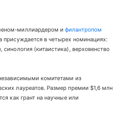
сменом-миллиардером и
филантропом
а присуждается в четырех номинациях:
, синология (китаистика), верховенство
а независимыми комитетами из
ских лауреатов. Размер премии $1,6 млн
тся как грант на научные или