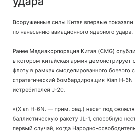
удара
Вооруженные силы Китая впервые показали
по нанесению авиационного ядерного удара.
Ранее Медиакорпорация Китая (CMG) опубли
в котором китайская армия демонстрирует 
флоту в рамках смоделированного боевого с
стратегический бомбардировщик Xian H-6N
истребителей J-20.
«(Xian H-6N. — прим. ред.) несет под фюзе
баллистическую ракету JL-1, способную нест
первый случай, когда Народно-освободител