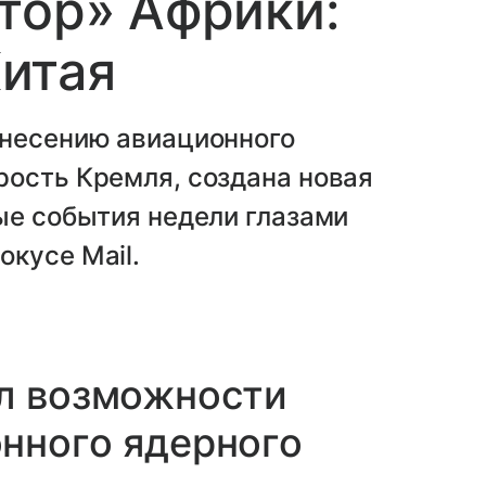
тор» Африки:
итая
анесению авиационного
рость Кремля, создана новая
ые события недели глазами
кусе Mail.
ал возможности
нного ядерного