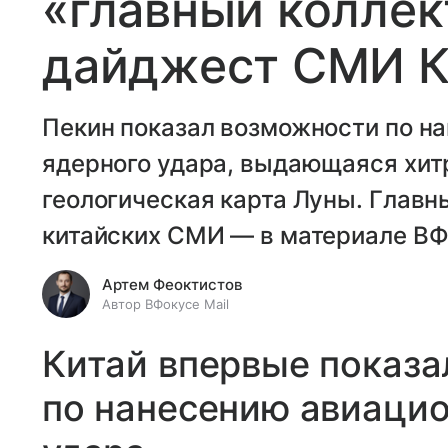
«главный коллек
дайджест СМИ К
Пекин показал возможности по н
ядерного удара, выдающаяся хит
геологическая карта Луны. Главн
китайских СМИ — в материале ВФо
Артем Феоктистов
Автор ВФокусе Mail
Китай впервые показ
по нанесению авиацио