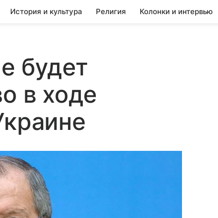
История и культура
Религия
Колонки и интервью
не будет
о в ходе
Украине