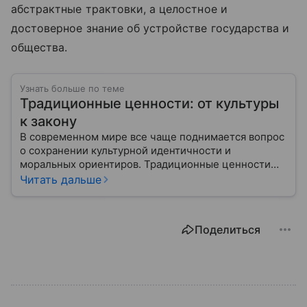
абстрактные трактовки, а целостное и
достоверное знание об устройстве государства и
общества.
Узнать больше по теме
Традиционные ценности: от культуры
к закону
В современном мире все чаще поднимается вопрос
о сохранении культурной идентичности и
моральных ориентиров. Традиционные ценности
становятся предметом общественных дискуссий и
Читать дальше
основой государственной политики во многих
странах. В статье рассмотрим, что понимается под
этим термином, как он закреплен в российском
Поделиться
законодательстве и какую роль играет в жизни
общества.