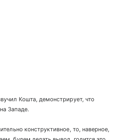
звучил Кошта, демонстрирует, что
на Западе.
вительно конструктивное, то, наверное,
ем, будем делать вывод, годится это