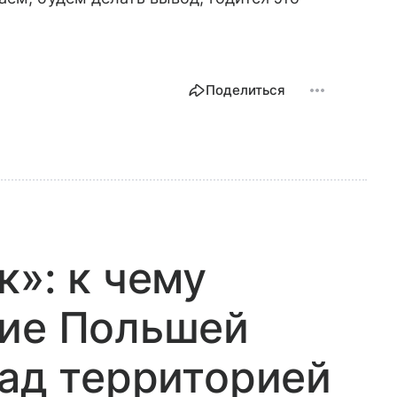
Поделиться
к»: к чему
ние Польшей
над территорией