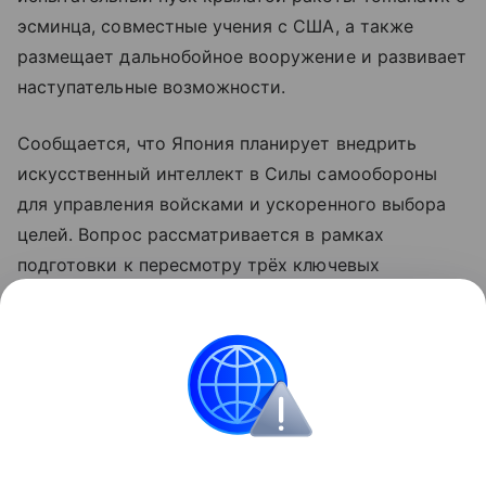
эсминца, совместные учения с США, а также
размещает дальнобойное вооружение и развивает
наступательные возможности.
Сообщается, что Япония планирует внедрить
искусственный интеллект в Силы самообороны
для управления войсками и ускоренного выбора
целей. Вопрос рассматривается в рамках
подготовки к пересмотру трёх ключевых
оборонных документов, включая стратегию
национальной безопасности, которые планируется
обновить до конца года.
КНДР
Япония
Внешняя политика
Новост