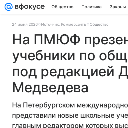
Общество
Политика
Законы
24 июня 2026
Источник:
Коммерсантъ
Общество
На ПМЮФ презен
учебники по об
под редакцией 
Медведева
На Петербургском международн
представили новые школьные уче
главным редактором которых выс