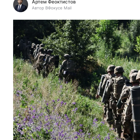
Артем Феоктистов
Автор ВФокусе Mail