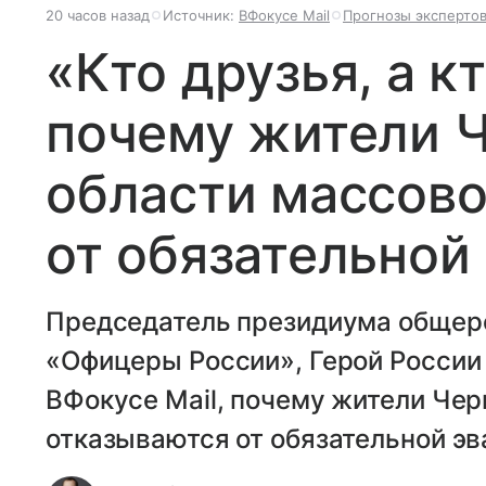
20 часов назад
Источник:
ВФокусе Mail
Прогнозы эксперто
«Кто друзья, а кт
почему жители 
области массово
от обязательной
Председатель президиума общер
«Офицеры России», Герой России
ВФокусе Mail, почему жители Чер
отказываются от обязательной эв