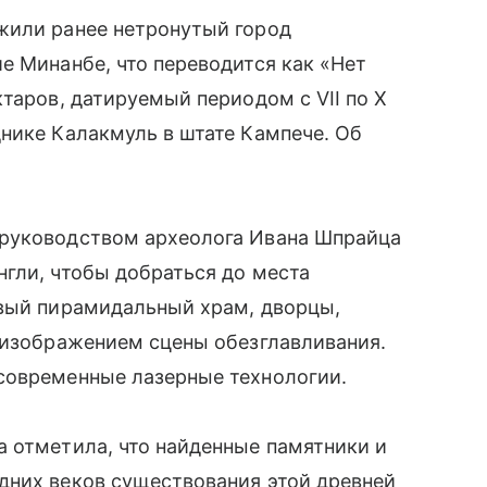
жили ранее нетронутый город
е Минанбе, что переводится как «Нет
таров, датируемый периодом с VII по X
нике Калакмуль в штате Кампече. Об
 руководством археолога Ивана Шпрайца
гли, чтобы добраться до места
овый пирамидальный храм, дворцы,
 изображением сцены обезглавливания.
современные лазерные технологии.
 отметила, что найденные памятники и
дних веков существования этой древней