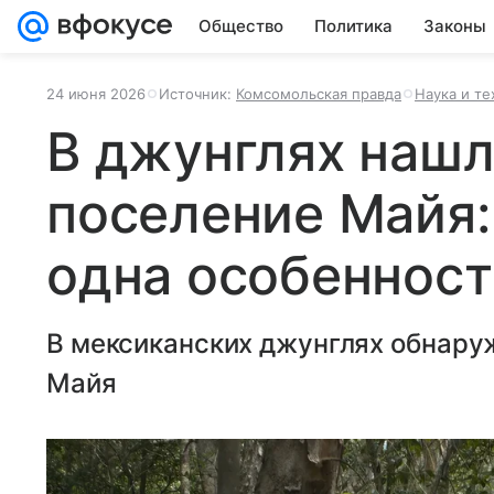
Общество
Политика
Законы
24 июня 2026
Источник:
Комсомольская правда
Наука и т
В джунглях нашл
поселение Майя: 
одна особенност
В мексиканских джунглях обнару
Майя