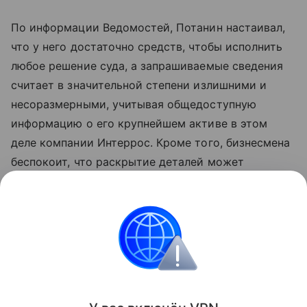
По информации Ведомостей, Потанин настаивал,
что у него достаточно средств, чтобы исполнить
любое решение суда, а запрашиваемые сведения
считает в значительной степени излишними и
несоразмерными, учитывая общедоступную
информацию о его крупнейшем активе в этом
деле компании Интеррос. Кроме того, бизнесмена
беспокоит, что раскрытие деталей может
увеличить риск дополнительных
санкций
со
стороны иностранных государств, отмечает
издание.
Великобритания
Россия
суд
Новости
Поделиться