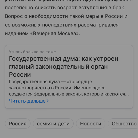
постепенно снижать возраст вступления в брак.
Вопрос о необходимости такой меры в России и
ее возможных последствиях рассматривался
изданием «Вечерняя Москва».
Узнать больше по теме
Государственная дума: как устроен
главный законодательный орган
России
Государственная дума — это сердце
законотворчества в России. Именно здесь
создаются федеральные законы, которые касаются
жизни каждого гражданина: от образования и
Читать дальше
медицины до налогов и внешней политики. В статье
разберем, как устроена Дума.
Россия
семья и дети
Новости
Общество