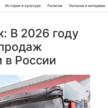
История и культура
Религия
Колонки и интервью
: В 2026 году
 продаж
и в России