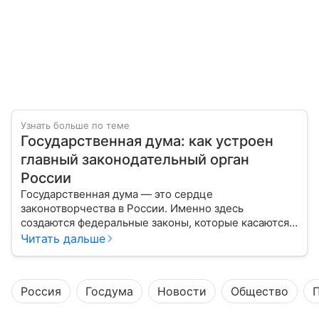
Узнать больше по теме
Государственная дума: как устроен
главный законодательный орган
России
Государственная дума — это сердце
законотворчества в России. Именно здесь
создаются федеральные законы, которые касаются
жизни каждого гражданина: от образования и
Читать дальше
медицины до налогов и внешней политики. В статье
разберем, как устроена Дума.
Россия
Госдума
Новости
Общество