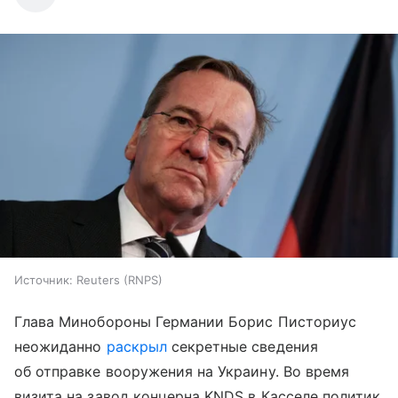
Источник:
Reuters (RNPS)
Глава Минобороны Германии Борис Писториус
неожиданно
раскрыл
секретные сведения
об отправке вооружения на Украину. Во время
визита на завод концерна KNDS в Касселе политик