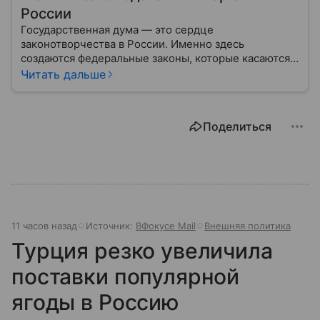
России
Государственная дума — это сердце
законотворчества в России. Именно здесь
создаются федеральные законы, которые касаются
жизни каждого гражданина: от образования и
Читать дальше
медицины до налогов и внешней политики. В статье
разберем, как устроена Дума.
Поделиться
11 часов назад
Источник:
ВФокусе Mail
Внешняя политика
Турция резко увеличила
поставки популярной
ягоды в Россию