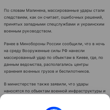
По словам Малинена, массированные удары стали
следствием, как он считает, ошибочных решений,
принятых западными спецслужбами и украинским
военным руководством.
Ранее в Минобороны России сообщили, что в ночь
на среду Вооруженные силы РФ нанесли
массированный удар по объектам в Киеве, где, по
данным ведомства, располагались центры
хранения военных грузов и беспилотников.
В министерстве также заявили, что удары
наносятся по объектам военной инфраструктуры и
предприятиям оборонно-промышленного
комплекса Украины с применением высокоточного