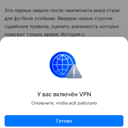
Эти первые недели после чемпионата мира стали
для футбола особыми. Введены новые строгие
судейские правила, оценить значимость которых
поможет только время. История с
дисквалификацией защитника "Интернасьонале"
из этого же ряда. Первое впечатление - наказание
необычно, но справедливо. А Габриэлю Пеку
скорейшего выздоровления желают все, и больше
всех - Виктор Габриэль.
Поделиться
У вас включ
ён
V
P
N
Отключите, чтобы всё работало
Готово