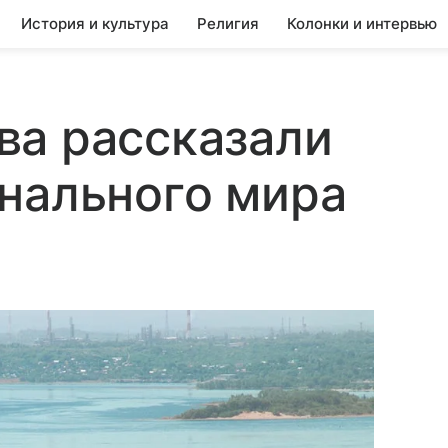
История и культура
Религия
Колонки и интервью
ва рассказали
нального мира