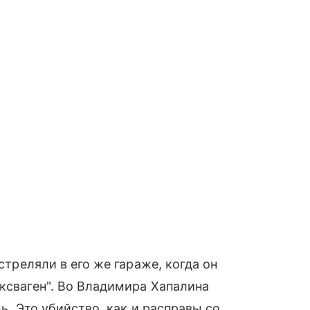
сстреляли в его же гараже, когда он
ьксваген". Во Владимира Хапалина
дь. Это убийство, как и расправы со