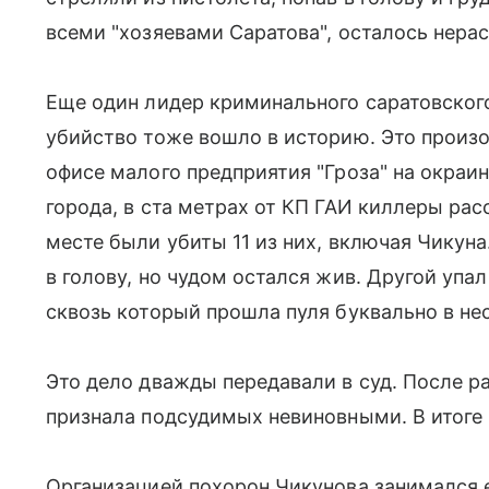
всеми "хозяевами Саратова", осталось нера
Еще один лидер криминального саратовского
убийство тоже вошло в историю. Это произо
офисе малого предприятия "Гроза" на окраин
города, в ста метрах от КП ГАИ киллеры рас
месте были убиты 11 из них, включая Чикун
в голову, но чудом остался жив. Другой упа
сквозь который прошла пуля буквально в не
Это дело дважды передавали в суд. После 
признала подсудимых невиновными. В итоге
Организацией похорон Чикунова занимался е