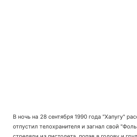
В ночь на 28 сентября 1990 года "Хапугу" ра
отпустил телохранителя и загнал свой "Фол
стреляли из пистолета, попав в голову и гру