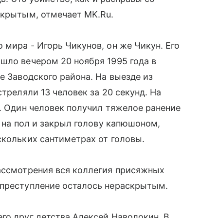
скрытым, отмечает MK.Ru.
 мира - Игорь Чикунов, он же Чикун. Его
шло вечером 20 ноября 1995 года в
е Заводского района. На выезде из
стреляли 13 человек за 20 секунд. На
а. Один человек получил тяжелое ранение
л на пол и закрыл голову капюшоном,
скольких сантиметрах от головы.
рассмотрения вся коллегия присяжных
 преступление осталось нераскрытым.
го друг детства Алексей Наволокин. В