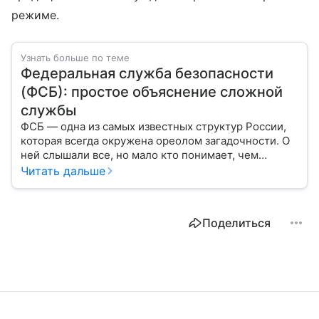
режиме.
Узнать больше по теме
Федеральная служба безопасности
(ФСБ): простое объяснение сложной
службы
ФСБ — одна из самых известных структур России,
которая всегда окружена ореолом загадочности. О
ней слышали все, но мало кто понимает, чем
именно занимается Федеральная служба
Читать дальше
безопасности, как устроена ее работа, подробнее —
в материале.
Поделиться