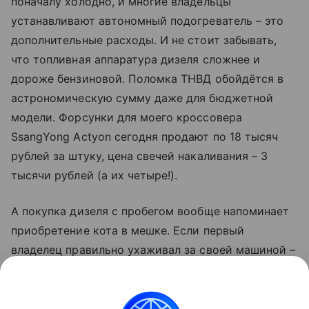
поначалу холодно, и многие владельцы
устанавливают автономный подогреватель – это
дополнительные расходы. И не стоит забывать,
что топливная аппаратура дизеля сложнее и
дороже бензиновой. Поломка ТНВД обойдётся в
астрономическую сумму даже для бюджетной
модели. Форсунки для моего кроссовера
SsangYong Actyon сегодня продают по 18 тысяч
рублей за штуку, цена свечей накаливания – 3
тысячи рублей (а их четыре!).
А покупка дизеля с пробегом вообще напоминает
приобретение кота в мешке. Если первый
владелец правильно ухаживал за своей машиной –
считайте, что вам здорово повезло и она доставит
вам только удовольствие. А если нет – то
автомобиль быстро начнёт капризничать и