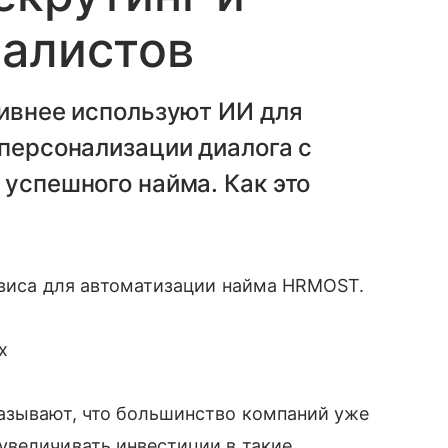
иалистов
тивнее используют ИИ для
 персонализации диалога с
 успешного найма. Как это
?
рвиса для автоматизации найма HRMOST.
х
азывают, что большинство компаний уже
увеличивать инвестиции в такие