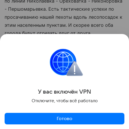
по линии Николаевка - Ореховатка - Никоноровка
- Першомарьевка. Есть тактические успехи по
просачиванию нашей пехоты вдоль лесопосадок к
этим населенным пунктам. И скорее всего оба
города будут отрезать друг от друга.
Весь вопрос в том, что продвинуться дальше
восточных окраин этих городов без взятия
агломерации в клещи со стороны севера и юга и
отрезания логистики противника здесь не
получится. Поэтому дальше, скорее всего, будет
штурм малыми группами с одновременным
У вас включ
ён
V
P
N
содействием нашим группировкам с севера и юга.
Отключите, чтобы всё работало
А с учетом того, что оба города врагом
Готово
превращены в крепости, как когда-то и Авдеевка
(нельзя не учитывать тот факт, что Славянск и