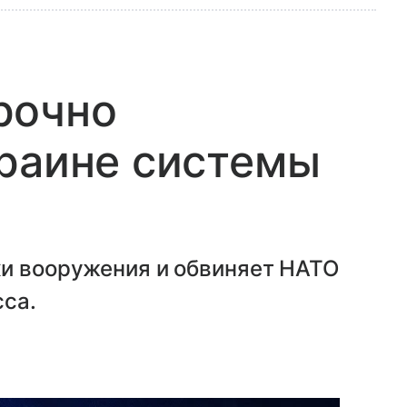
рочно
краине системы
ки вооружения и обвиняет НАТО
сса.