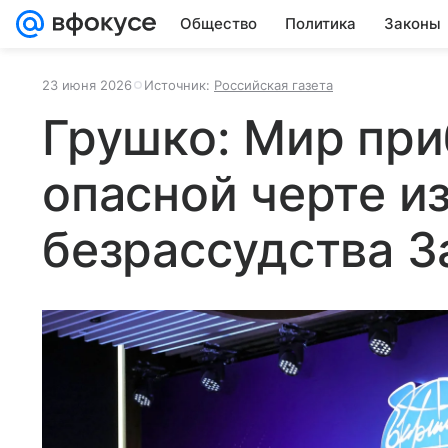
Общество
Политика
Законы
23 июня 2026
Источник:
Российская газета
Грушко: Мир при
опасной черте из
безрассудства З