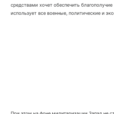
средствами хочет обеспечить благополучие "
использует все военные, политические и эк
При этом на фоне милитаризации Запад не с