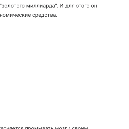
золотого миллиарда". И для этого он
ономические средства.
тесняется промывать мозги своим