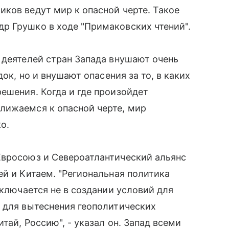
ков ведут мир к опасной черте. Такое
р Грушко в ходе "Примаковских чтений".
 деятелей стран Запада внушают очень
док, но и внушают опасения за то, в каких
ешения. Когда и где произойдет
лижаемся к опасной черте, мир
о.
Евросоюз и Североатлантический альянс
ей и Китаем. "Региональная политика
аключается не в создании условий для
 для вытеснения геополитических
тай, Россию", - указал он. Запад всеми