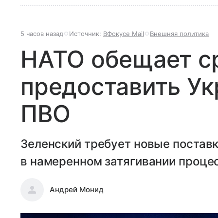
5 часов назад
Источник:
ВФокусе Mail
Внешняя политика
НАТО обещает с
предоставить У
ПВО
Зеленский требует новые постав
в намеренном затягивании проце
Андрей Монид