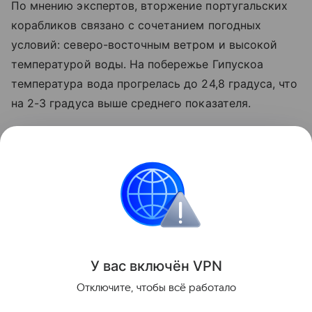
По мнению экспертов, вторжение португальских
корабликов связано с сочетанием погодных
условий: северо-восточным ветром и высокой
температурой воды. На побережье Гипускоа
температура вода прогрелась до 24,8 градуса, что
на 2-3 градуса выше среднего показателя.
Французские власти также подняли тревогу на
этой неделе после появления многочисленных
физалий на атлантическом побережье: несколько
пляжей были закрыты, в том числе в Бретани и
Ландах.
Поделиться
У вас включ
ён
V
P
N
Отключите, чтобы всё работало