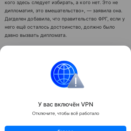
кого здесь следует избирать, а кого нет. Это не
дипломатия, это вмешательство», — заявила она.
Дагделен добавила, что правительство ФРГ, если у
него ещё осталось достоинство, должно было
давно вызвать дипломата.
Накануне Макеев заявил о существовании в
Германии партий, якобы тесно связанных с
Москвой.
Германия
Украина
Россия
Внешняя поли
Поделиться
У вас включ
ён
V
P
N
Отключите, чтобы всё работало