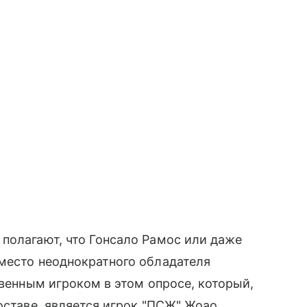
полагают, что Гонсало Рамос или даже
место неоднократного обладателя
твенным игроком в этом опросе, который,
оставе, является игрок "ПСЖ" Жоао