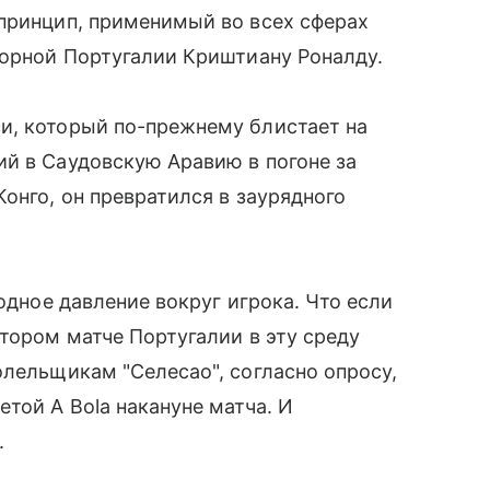
 принцип, применимый во всех сферах
борной Португалии Криштиану Роналду.
и, который по-прежнему блистает на
й в Саудовскую Аравию в погоне за
онго, он превратился в заурядного
родное давление вокруг игрока. Что если
втором матче Португалии в эту среду
олельщикам "Селесао", согласно опросу,
той A Bola накануне матча. И
.