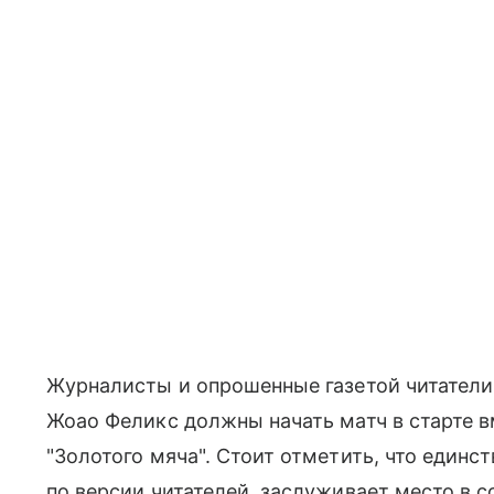
Журналисты и опрошенные газетой читатели 
Жоао Феликс должны начать матч в старте в
"Золотого мяча". Стоит отметить, что единс
по версии читателей, заслуживает место в с