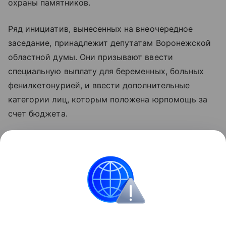
охраны памятников.
Ряд инициатив, вынесенных на внеочередное
заседание, принадлежит депутатам Воронежской
областной думы. Они призывают ввести
специальную выплату для беременных, больных
фенилкетонурией, и ввести дополнительные
категории лиц, которым положена юрпомощь за
счет бюджета.
Глава региона выразил поддержку всем
озвученным предложениям и подчеркнул, что от
слаженности в работе разных ветвей власти
зависит дальнейшее развитие Воронежской
области.