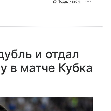
Поделиться
убль и отдал
у в матче Кубка