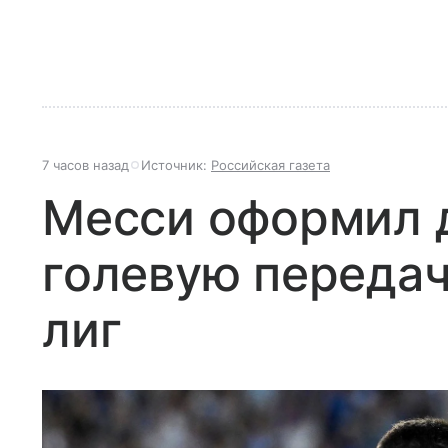
7 часов назад
Источник:
Российская газета
Месси оформил д
голевую передач
лиг