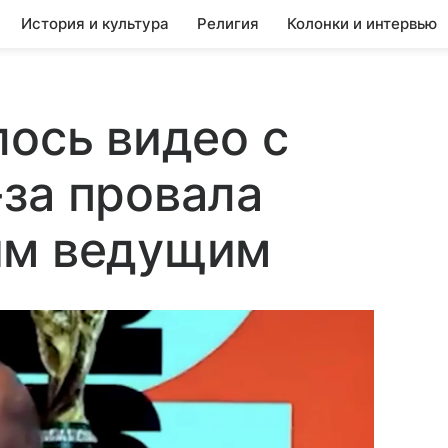
История и культура
Религия
Колонки и интервью
лось видео с
за провала
им ведущим