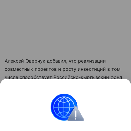
Алексей Оверчук добавил, что реализации
совместных проектов и росту инвестиций в том
числе способствует Российско-кыргызский фонд
развития, как один из ключевых институтов
укрепления двусторонних связей.
"Реализовано около четырех тысяч проектов во
всех регионах республики", - отметил он.