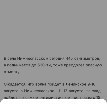
В селе Нижнеспасском сегодня 445 сантиметров,
а поднимется до 530-ти, тоже преодолев опасную
отметку.
Ожидается, что волна придет в Ленинское 9-10
августа, в Нижнеспасское - 11-12 августа. На спад
пойдет, по самым оптимистичным прогнозам с 15
августа.