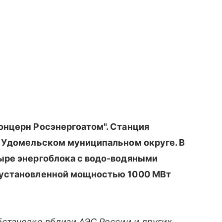
онцерн Росэнергоатом". Станция
в Удомельском муниципальном округе. В
ыре энергоблока с водо-водяными
 установленной мощностью 1000 МВт
становке вблизи АЭС России и других