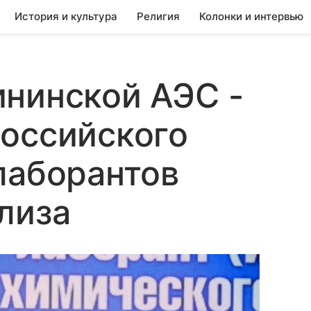
История и культура
Религия
Колонки и интервью
нинской АЭС -
российского
лаборантов
лиза