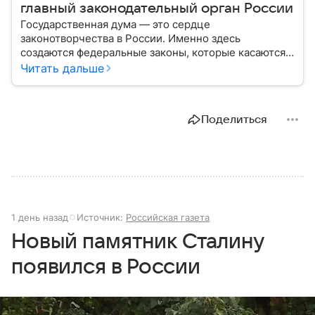
главный законодательный орган России
Государственная дума — это сердце
законотворчества в России. Именно здесь
создаются федеральные законы, которые касаются
жизни каждого гражданина: от образования и
Читать дальше
медицины до налогов и внешней политики. В статье
разберем, как устроена Дума.
Поделиться
1 день назад
Источник:
Российская газета
Новый памятник Сталину
появился в России