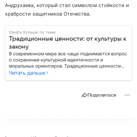
Андрухаева, который стал символом стойкости и
храбрости защитников Отечества.
Узнать больше по теме
Традиционные ценности: от культуры к
закону
В современном мире все чаще поднимается вопрос
о сохранении культурной идентичности и
моральных ориентиров. Традиционные ценности
становятся предметом общественных дискуссий и
Читать дальше
основой государственной политики во многих
странах. В статье рассмотрим, что понимается под
этим термином, как он закреплен в российском
Поделиться
законодательстве и какую роль играет в жизни
общества.