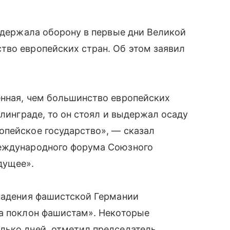
ь держала оборону в первые дни Великой
тво европейских стран. Об этом заявил
енная, чем большинство европейских
алинграде, то он стоял и выдержал осаду
опейское государство», — сказал
Международного форума Союзного
дущее».
ападения фашистской Германии
на поклон фашистам». Некоторые
лько дней, отметил председатель