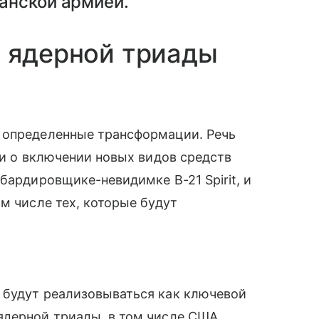
анской армией.
я ядерной триады
 определенные трансформации. Речь
 и о включении новых видов средств
бардировщике-невидимке B-21 Spirit, и
м числе тех, которые будут
 будут реализовываться как ключевой
ядерной триады, в том числе США.