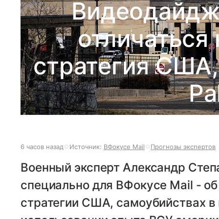
Видеодайдже
отличаться 
стратегия США, 
Pa
6 часов назад
Источник:
ВФокусе Mail
Прогнозы экспертов
Военный эксперт Александр Степ
специально для ВФокусе Mail - об
стратегии США, самоубийствах в