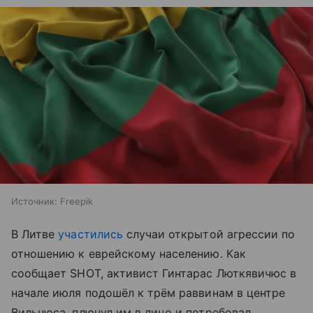
Источник:
Freepik
В Литве
участились
случаи открытой агрессии по
отношению к еврейскому населению. Как
сообщает SHOT, активист Гинтарас Люткявичюс в
начале июля подошёл к трём раввинам в центре
Вильнюса, плюнул им в лицо и потребовал