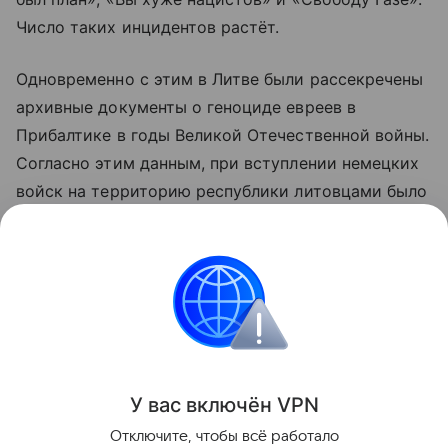
Число таких инцидентов растёт.
Одновременно с этим в Литве были рассекречены
архивные документы о геноциде евреев в
Прибалтике в годы Великой Отечественной войны.
Согласно этим данным, при вступлении немецких
войск на территорию республики литовцами было
уничтожено около пяти тысяч евреев. Эти факты
создают дополнительное напряжение на фоне
происходящих событий.
Литва
Израиль
Внешняя политика
Новос
Поделиться
У вас включ
ён
V
P
N
Отключите, чтобы всё работало