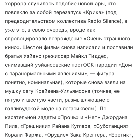
хоррора случилось подобие новой эры, что
повлекло за собой перезапуск «Крика» (под
предводительством коллектива Radio Silence), а
уже это, в свою очередь, вроде как
спровоцировало возрождение «Очень страшного
кино». Шестой фильм снова написали и поставили
братья Уэйанс (режиссер Майкл Тиддес,
снимавший уэйансовские постОСК-пародии «Дом
с паранормальными явлениями», — фигура,
понятно, номинальная), которые снова взяли на
мушку сагу Крейвена-Уильямсона (точнее, ее
пятую и шестую части, размышляющие о
голливудской моде на легасиквелы). По
касательной задеты «Прочь» и «Нет» Джордана
Пила, «Грешники» Райана Куглера, «Субстанция»
Корали Фаржа, «Орудие» Зака Креггера, «Еретик»,