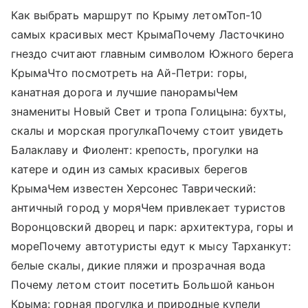
Как выбрать маршрут по Крыму летомТоп-10
самых красивых мест КрымаПочему Ласточкино
гнездо считают главным символом Южного берега
КрымаЧто посмотреть на Ай-Петри: горы,
канатная дорога и лучшие панорамыЧем
знамениты Новый Свет и тропа Голицына: бухты,
скалы и морская прогулкаПочему стоит увидеть
Балаклаву и Фиолент: крепость, прогулки на
катере и один из самых красивых берегов
КрымаЧем известен Херсонес Таврический:
античный город у моряЧем привлекает туристов
Воронцовский дворец и парк: архитектура, горы и
мореПочему автотуристы едут к мысу Тарханкут:
белые скалы, дикие пляжи и прозрачная вода
Почему летом стоит посетить Большой каньон
Крыма: горная прогулка и природные купели