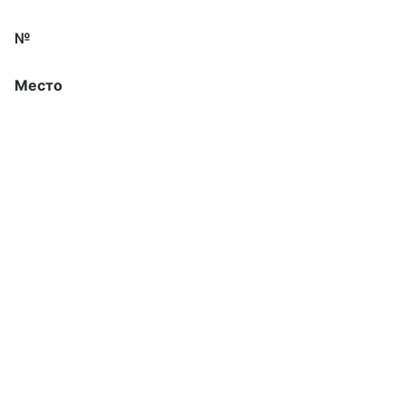
№
Место