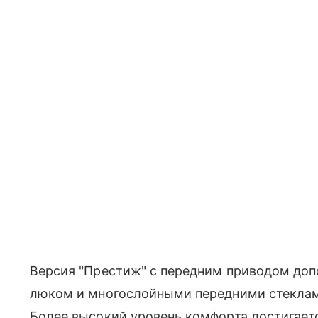
Версия "Престиж" с передним приводом до
люком и многослойными передними стеклами
Более высокий уровень комфорта достигается