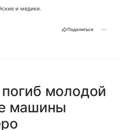
йские и медики.
Поделиться
 погиб молодой
не машины
еро