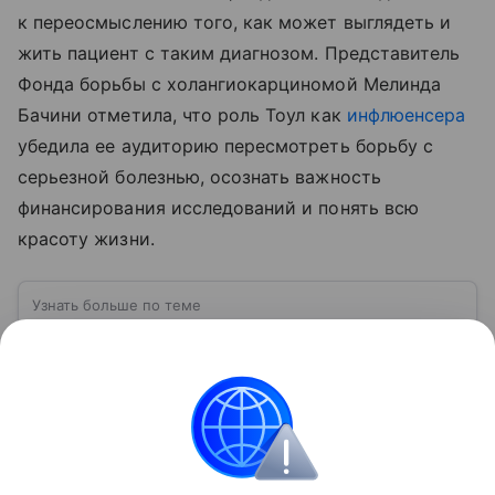
к переосмыслению того, как может выглядеть и
жить пациент с таким диагнозом. Представитель
Фонда борьбы с холангиокарциномой Мелинда
Бачини отметила, что роль Тоул как
инфлюенсера
убедила ее аудиторию пересмотреть борьбу с
серьезной болезнью, осознать важность
финансирования исследований и понять всю
красоту жизни.
Узнать больше по теме
Инфлюенсер: больше, чем просто
блогер
Сегодня инфлюенсер — не просто блогер, а
ключевая фигура в маркетинге, бизнесе и даже
общественной жизни.
Читать дальше