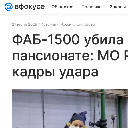
Общество
Политика
Законы
21 июня 2026
Источник:
Российская газета
ФАБ-1500 убила 
пансионате: МО 
кадры удара