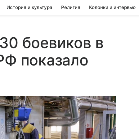
История и культура
Религия
Колонки и интервью
30 боевиков в
РФ показало