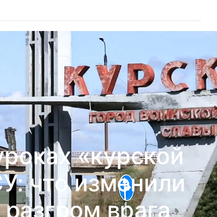
уроках «курской
У: что изменили
 разгром врага