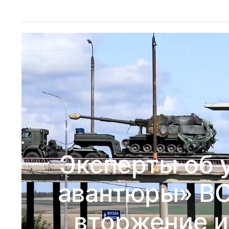
Эксперты об 
авантюры» ВС
вторжение и