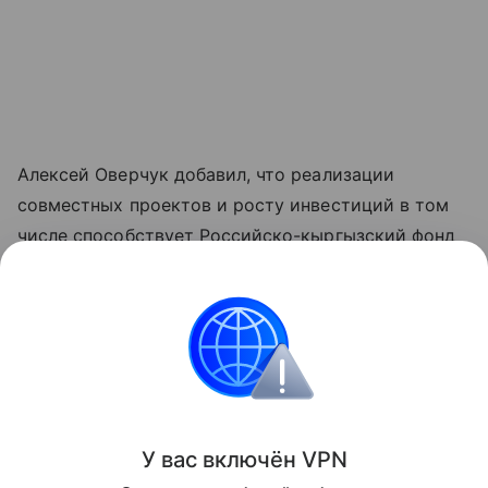
Алексей Оверчук добавил, что реализации
совместных проектов и росту инвестиций в том
числе способствует Российско-кыргызский фонд
развития, как один из ключевых институтов
укрепления двусторонних связей.
"Реализовано около четырех тысяч проектов во
всех регионах республики", - отметил он.
Поделиться
У вас включ
ён
V
P
N