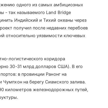
ижению одного из самых амбициозных
ы - так называемого Land Bridge
динить Индийский и Тихий океаны через
роект получил после недавних перебоев
ний относительно уязвимости ключевых
ртно-логистического коридора
рно 30-31 млрд долларов США). В его
портов: в провинции Ранонг на
 Чумпхон на берегу Сиамского залива.
90 километров железнодорожных путей,
руктуры.