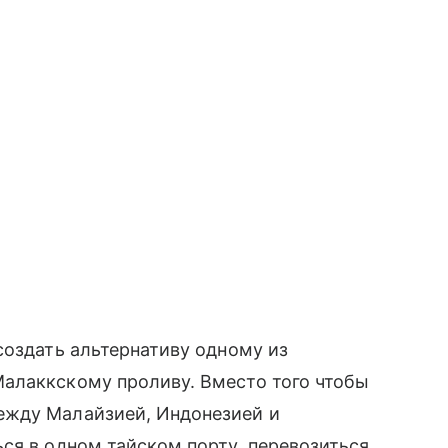
создать альтернативу одному из
алаккскому проливу. Вместо того чтобы
ежду Малайзией, Индонезией и
ся в одном тайском порту, перевозиться