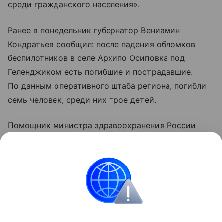
среди гражданского населения».
Ранее в понедельник губернатор Вениамин
Кондратьев сообщил: после падения обломков
беспилотников в селе Архипо Осиповка под
Геленджиком есть погибшие и пострадавшие.
По данным оперативного штаба региона, погибли
семь человек, среди них трое детей.
Помощник министра здравоохранения России
Алексей Кузнецов уточнил, что 21 человек
госпитализирован, еще 37 пострадавшим помощь
оказали амбулаторно.
Украина
Россия
ООН
Вооруженные конф