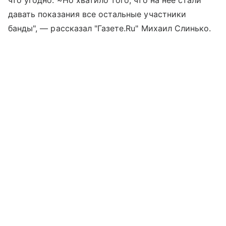
что угодно. ~Но хватило того, что на нее стали
давать показания все остальные участники
банды", — рассказал "Газете.Ru" Михаил Слинько.