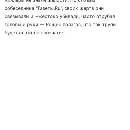
Киллеры не знали жалости. По словам
собеседника "Газеты.Ru", своих жертв они
связывали и ~жестоко убивали, часто отрубая
головы и руки — Рощин полагал, что так трупы
будет сложнее опознать~.