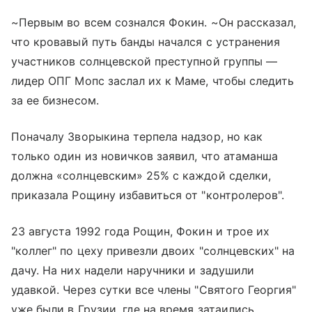
~Первым во всем сознался Фокин. ~Он рассказал,
что кровавый путь банды начался с устранения
участников солнцевской преступной группы —
лидер ОПГ Мопс заслал их к Маме, чтобы следить
за ее бизнесом.
Поначалу Зворыкина терпела надзор, но как
только один из новичков заявил, что атаманша
должна «солнцевским» 25% с каждой сделки,
приказала Рощину избавиться от "контролеров".
23 августа 1992 года Рощин, Фокин и трое их
"коллег" по цеху привезли двоих "солнцевских" на
дачу. На них надели наручники и задушили
удавкой. Через сутки все члены "Святого Георгия"
уже были в Грузии, где на время затаились.