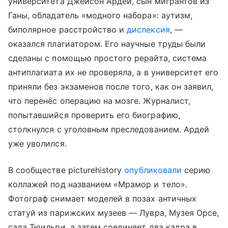
университета Джейсон Ардей, сын мигрантов из
Ганы, обладатель «модного набора»: аутизм,
биполярное расстройство и
дислексия
, —
оказался плагиатором. Его научные труды были
сделаны с помощью простого рерайта, система
антиплагиата их не проверяла, а в университет его
приняли без экзаменов после того, как он заявил,
что перенёс операцию на мозге. Журналист,
попытавшийся проверить его биографию,
столкнулся с уголовным преследованием. Ардей
уже уволился.
В сообществе picturehistory
опубликовали
серию
коллажей под названием «Мрамор и тело».
Фотограф снимает моделей в позах античных
статуй из парижских музеев — Лувра, Музея Орсе,
сада Тюильри, а затем соединяет два кадра в