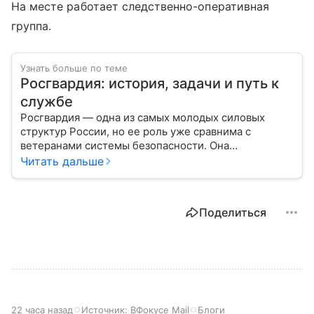
На месте работает следственно-оперативная
группа.
Узнать больше по теме
Росгвардия: история, задачи и путь к
службе
Росгвардия — одна из самых молодых силовых
структур России, но ее роль уже сравнима с
ветеранами системы безопасности. Она
одновременно напоминает армию и полицию, но
Читать дальше
остается особой службой со своими задачами и
правилами. Разберем, чем занимается ведомство.
Поделиться
22 часа назад
Источник:
ВФокусе Mail
Блоги