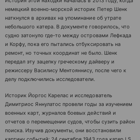
История этой находки началась в 2013 году, когда
немецкий военно-морской историк Петер Шенк
наткнулся в архивах на упоминание об утрате
небольшого катера. В документе говорилось, что
судно затонуло где-то между островами Лефкада
и Корфу, пока его пытались отбуксировать на
ремонт, но точных координат не было. Шенк
передал эту зацепку греческому дайверу и
режиссеру Василису Ментояннису, после чего к
делу подключились исследователи.
Историк Йоргос Карелас и исследователь
Димитриос Яннулатос провели годы за изучением
военных карт, журналов боевых действий и
отчетов о перемещении судов, чтобы сузить район
поиска. Изучив документы, они восстановили
картину событий: 24 сентября 1943 года катер LS