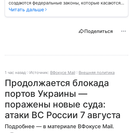
создаются федеральные законы, которые касаются
жизни каждого гражданина: от образования и
Читать дальше
медицины до налогов и внешней политики. В статье
разберем, как устроена Дума.
Поделиться
1 час назад
Источник:
ВФокусе Mail
Внешняя политика
Продолжается блокада
портов Украины —
поражены новые суда:
атаки ВС России 7 августа
Подробнее — в материале ВФокусе Mail.