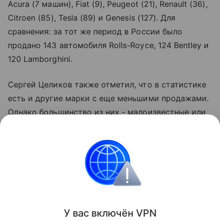
Acura (7 машин), Fiat (9), Peugeot (21), Renault (36),
Citroen (85), Tesla (89) и Genesis (127). Для
сравнения: за тот же период в России было
продано 143 автомобиля Rolls-Royce, 124 Bentley и
120 Lamborghini.
Сергей Целиков также отметил, что в статистике
есть и другие марки с еще меньшими продажами.
Однако большинство из них - малоизвестные или
редкие бренды, которые не оказывают
значительного влияния на статистику.
Ранее "РГ" рассказывала о самых ликвидных
автобрендах и моделях в Китае.
Поделиться
У вас включ
ён
V
P
N