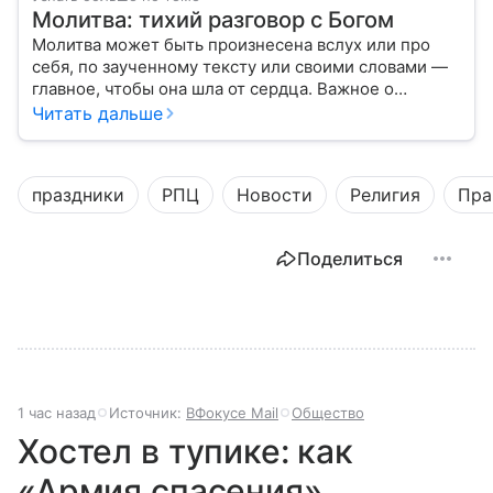
Молитва: тихий разговор с Богом
Молитва может быть произнесена вслух или про
себя, по заученному тексту или своими словами —
главное, чтобы она шла от сердца. Важное о
значении молитв — в нашем материале.
Читать дальше
праздники
РПЦ
Новости
Религия
Пра
Поделиться
1 час назад
Источник:
ВФокусе Mail
Общество
Хостел в тупике: как
«Армия спасения»