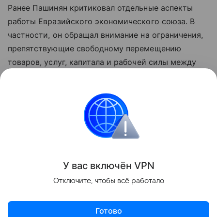
Ранее Пашинян критиковал отдельные аспекты
работы Евразийского экономического союза. В
частности, он обращал внимание на ограничения,
препятствующие свободному перемещению
товаров, услуг, капитала и рабочей силы между
странами объединения. По мнению премьера,
такие меры снижают предсказуемость условий
для бизнеса и эффективность интеграции.
Азербайджан
Армения
Внешняя политика
Поделиться
У вас включ
ён
V
P
N
Отключите, чтобы всё работало
Готово